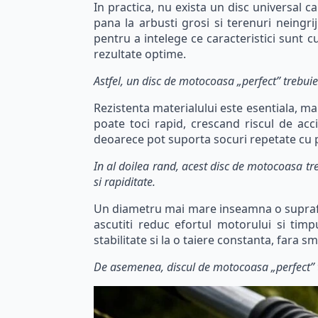
In practica, nu exista un disc universal c
pana la arbusti grosi si terenuri neingrij
pentru a intelege ce caracteristici sun
rezultate optime.
Astfel, un disc de motocoasa „perfect” trebuie s
Rezistenta materialului este esentiala, ma
poate toci rapid, crescand riscul de acci
deoarece pot suporta socuri repetate cu pi
In al doilea rand, acest disc de motocoasa tr
si rapiditate.
Un diametru mai mare inseamna o suprafata
ascutiti reduc efortul motorului si timp
stabilitate si la o taiere constanta, fara sm
De asemenea, discul de motocoasa „perfect” tre