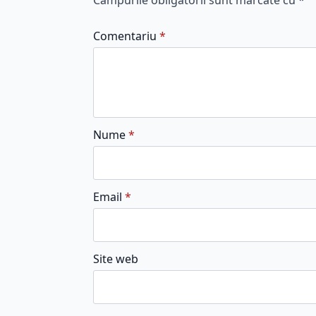
Câmpurile obligatorii sunt marcate cu
*
Comentariu
*
Nume
*
Email
*
Site web