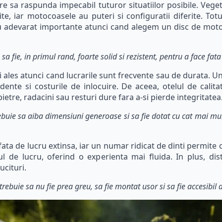
are sa raspunda impecabil tuturor situatiilor posibile. Veget
ite, iar motocoasele au puteri si configuratii diferite. Totu
t cu adevarat importante atunci cand alegem un disc de mo
a fie, in primul rand, foarte solid si rezistent, pentru a face fata a
i ales atunci cand lucrarile sunt frecvente sau de durata. U
dente si costurile de inlocuire. De aceea, otelul de calita
etre, radacini sau resturi dure fara a-si pierde integritatea
ebuie sa aiba dimensiuni generoase si sa fie dotat cu cat mai mul
 de lucru extinsa, iar un numar ridicat de dinti permite o t
ul de lucru, oferind o experienta mai fluida. In plus, dist
ucituri.
buie sa nu fie prea greu, sa fie montat usor si sa fie accesibil d