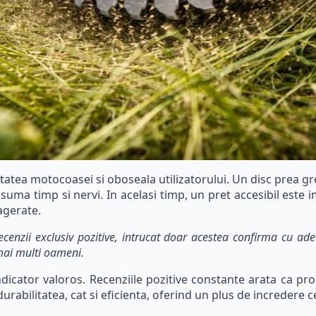
atea motocoasei si oboseala utilizatorului. Un disc prea greu
uma timp si nervi. In acelasi timp, un pret accesibil este
agerate.
ecenzii exclusiv pozitive, intrucat doar acestea confirma cu ade
 mai multi oameni.
indicator valoros. Recenziile pozitive constante arata ca p
t durabilitatea, cat si eficienta, oferind un plus de incredere 