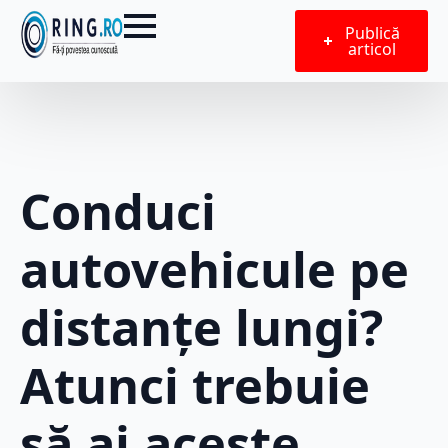
Publică
articol
Conduci
autovehicule pe
distanțe lungi?
Atunci trebuie
să ai aceste