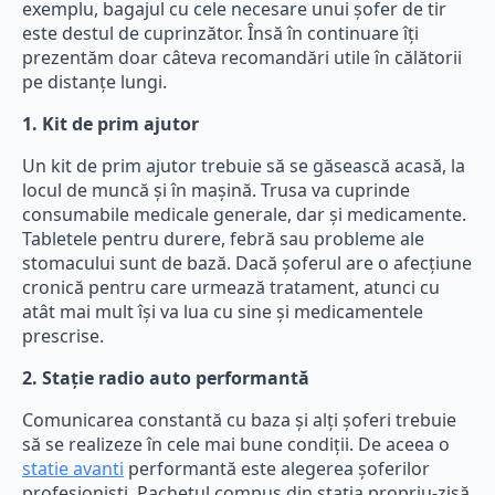
exemplu, bagajul cu cele necesare unui șofer de tir
este destul de cuprinzător. Însă în continuare îți
prezentăm doar câteva recomandări utile în călătorii
pe distanțe lungi.
1. Kit de prim ajutor
Un kit de prim ajutor trebuie să se găsească acasă, la
locul de muncă și în mașină. Trusa va cuprinde
consumabile medicale generale, dar și medicamente.
Tabletele pentru durere, febră sau probleme ale
stomacului sunt de bază. Dacă șoferul are o afecțiune
cronică pentru care urmează tratament, atunci cu
atât mai mult își va lua cu sine și medicamentele
prescrise.
2. Stație radio auto performantă
Comunicarea constantă cu baza și alți șoferi trebuie
să se realizeze în cele mai bune condiții. De aceea o
statie avanti
performantă este alegerea șoferilor
profesioniști. Pachetul compus din stația propriu-zisă